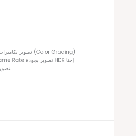
بنقدم Full Production:تصوير – مونتاج – تصميم جرافيك – موشن جرافيك – فويس أوفر – كتابة سكريبت.