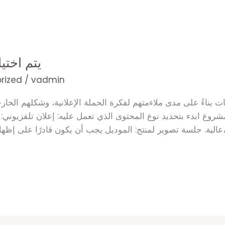
يتم اختي
rized
/
vadmin
نات بناءً على مدى ملاءمتهم لفكرة الحملة الإعلانية، وشكلهم الخا
وع ابدء بتحديد نوع المحتوى الذي تعمل عليه: إعلان تلفزيوني: تح
موديل يجب أن يكون قادرًا على إظهار المنتج بطريقة جاذبة (ملابس، مكياج،