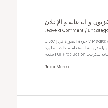
جوده
الصوره
يون و الدعايه و الإعلان
في
تصوير
Leave a Comment
/
Uncatego
اعلانات
التليفزيون
جودة الصورة في إعلانات V Media: تصوير بكاميرات سينمائية احترافية إضاءة احترافية ألوان مشبعة ومُعالجة سينمائية (Color Grading)
و
ام معدات متطورة (Drones – Sliders – Gimbals) تصوير High Frame Rate تصوير بجودة HDR إحنا
الدعايه
و
Read More »
الإعلان