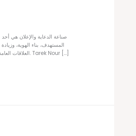
صناعة الدعاية والإعلان هي أحد أ
المستهدف، بناء الهوية، وزيادة
العلاقات العامة، تصميم الهوية البصرية، إدارة حملات السوشيال ميديا وغيرها). أفضل شركات دعاية وإعلان في مصر 1. Tarek Nour […]