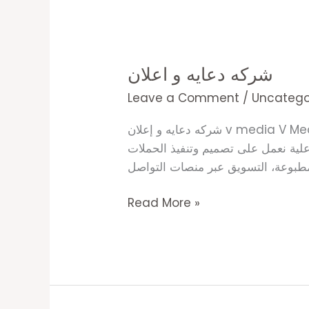
شركه
دعايه
شركه دعايه و اعلان
و
اعلان
Leave a Comment
/
Uncatego
شركه دعايه و إعلان v media V Media هي شركه دعايه و إعلان متخصصة في تقديم حلول تسويقية مبتكرة، تجمع بين الإبداع والاحتراف،
لية نعمل على تصميم وتنفيذ الحملات
Read More »