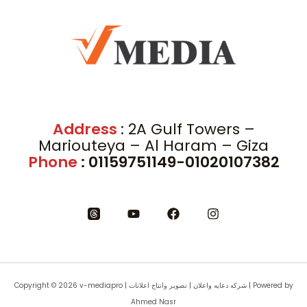
b
u
a
i
o
b
g
t
o
e
r
t
k
a
e
m
r
Address
: 2A Gulf Towers –
Mariouteya – Al Haram – Giza
Phone
: 01159751149-01020107382
Copyright © 2026 v-mediapro | شركه دعايه واعلان | تصوير وانتاج اعلانات | Powered by
Ahmed Nasr