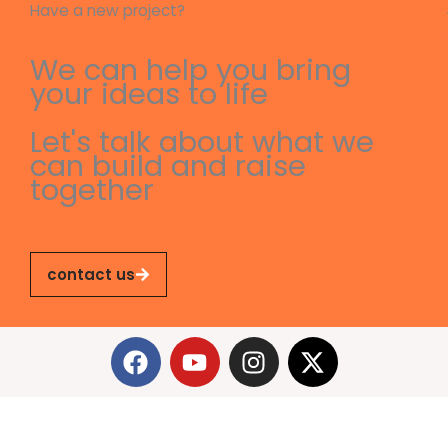
Have a new project?
We can help you bring
your ideas to life
Let's talk about what we
can build and raise
together
contact us
F
Y
I
X
a
o
n
-
c
u
s
t
e
t
t
w