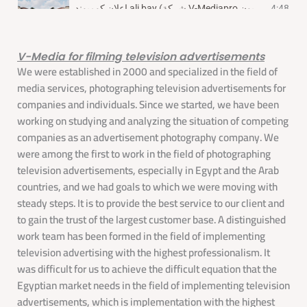
إعلان كومبوند ali bay (شركة V-Mediapro لتصوير اعلانات التلفزيون )
4:48
إعلان inspire academy (شركة V-Mediapro لتصوير اعلانات التلفزيون)
0:55
V-Media for filming television advertisements
We were established in 2000 and specialized in the field of
media services, photographing television advertisements for
إعلان غسول الوجه ريسيلدا reselda ( شركة V-Mediapro لتصوير اعلانات التلفزيون)
1:15
companies and individuals. Since we started, we have been
working on studying and analyzing the situation of competing
companies as an advertisement photography company. We
were among the first to work in the field of photographing
television advertisements, especially in Egypt and the Arab
countries, and we had goals to which we were moving with
steady steps. It is to provide the best service to our client and
to gain the trust of the largest customer base. A distinguished
work team has been formed in the field of implementing
television advertising with the highest professionalism. It
was difficult for us to achieve the difficult equation that the
Egyptian market needs in the field of implementing television
advertisements, which is implementation with the highest