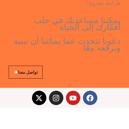
هل لديك مشروع ؟
يمكننا مساعدتك في جلب
أفكارك إلى الحياة
دعونا نتحدث عما يمكننا أن نبنيه
ونرفعه معًا
تواصل معنا
X
I
-
n
t
s
w
t
i
a