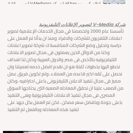
إعلان كومبوند ali bay (شركة V-Mediapro لتصوير اعلانات التلفزيون )
4:48
إعلان inspire academy (شركة V-Mediapro لتصوير اعلانات التلفزيون)
0:55
شركة V-Media لتصوير الإعلانات التليفزيونية
تأسسنا عام 2000 وتخصصنا في مجال الخدمات الإعلامية تصوير
إعلان غسول الوجه ريسيلدا reselda ( شركة V-Mediapro لتصوير اعلانات التلفزيون)
1:15
اعلانات التلفزيون للشركات والافراد ومنذ ان بدأنا تم العمل على
دراسه وتحليل وضع الشركات المنافسة ك شركة تصوير اعلانات
وكنا من الاوائل الذين يعملون فى مجال تصوير الاعلانات
التليفزيونيه بالأخص فى مصر والدول العربية وكان لنا اهداف
نخطو اليها بخطوات ثابتة هو ان نقدم افضل خدمه لعميلنا وان
نحصل على ثقه اكبر قاعده من العملاء ،وتم تكوين فريق عمل
مميز فى مجال تنفيذ الاعلان التليفزيونى باعلى احترافيه ،وكان
من الصعب علينا ان نحقق المعادله الصعبه التى يحتاجها السوق
المصرى فى مجال تنفيذ الاعلانات التليفزيونية وهى التنفيذ
باعلى جودة وبافضل سعر ممكن ، لكن تم العمل بكل جهد على
تنفيذ هذه المعادله وبالفعل تم التنفيذ