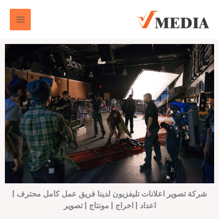
خطي
لى
لمحتوى
شركة تصوير اعلانات تليفزيون لدينا فريق عمل كامل محترف |
اعداد | اخراج | مونتاج | تصوير