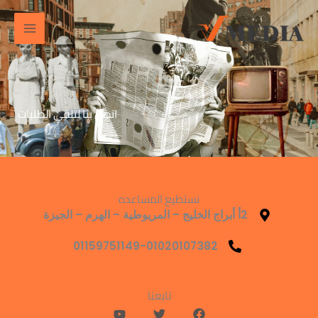
خطي
لى
لمحتوى
اتصل بنا لتلقي الطلبات
نستطيع المساعده
2أ أبراج الخليج – المريوطية – الهرم – الجيزة
01159751149-01020107382
تابعنا
Y
T
F