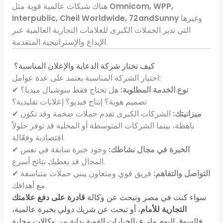
Omnicom, WPP,
هناك شبكات عالمية قوية مثل
وغيرها
Interpublic, Cheil Worldwide, 72andSunny
التي تدير الحملات الكبرى للعلامات التجارية العالمية عبر
الإبداع والإستراتيجية المتقدمة.
كيف تختار شركة الدعاية والإعلان المناسبة؟
اختيار الشركة المناسبة يعتمد على عدة عوامل:
نوع الخدمة المطلوبة:
هل تحتاج فقط سوشيال ميديا؟
✔
تصميم هوية؟ إنتاج فيديو؟ إعلانات تقليدية؟
ميزانيتك:
الشركات الكبرى تقدم حملات ضخمة وقد تكون
✔
باهظة، بينما الشركات المتوسطة أو المحلية قد توفر حلولاً
اقتصادية وفعّالة.
الخبرة في مجال نشاطك:
وجود خبرة سابقة في نفس
✔
المجال قد يعطيك نتائج أسرع.
التواصل والتفاهم:
فريق قوي ومتعاون يبني حملات متناسقة
✔
مع أهدافك.
سواء كنت في مصر وتبحث عن وكالة
قادرة على دفع علامتك
التجارية للأمام
، أو تبحث عن شريك دولي بخبرة عالمية،
فالسوق اليوم مليء بالخيارات القوية بداية من وكالات محلية