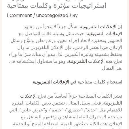
استراتيجيات مؤثرة وكلمات مفتاحية
1 Comment
/
Uncategorized
/ By
إن
الإعلانات التلفزيونية
تشكِّل جزءاً لا يتجزأ من مشهد
الإعلانات التسويقية
، حيث تمثل وسيلة فعّالة للتواصل مع
الجمهور وتحفيزه لاتخاذ إجراء معين. ورغم تطور وتنوُّع وسائل
الإعلان في العصر الرقمي، فإن الإعلان التلفزيوني ما زال
يحتفظ بشعبيته وتأثيره الكبيرين. لذا، يبدو أن هناك سرًا ما وراء
نجاح هذه
الإعلانات التلفزيونية،
وهو ما سنحاول استكشافه في
هذا المقال.
استخدام كلمات مفتاحية في
الإعلانات التلفزيونية
تعتبر الكلمات المفتاحية جزءاً أساسياً من نجاح
الإعلانات
التلفزيونية
. فعلى سبيل المثال، تتضمن بعض الكلمات المثيرة
للاهتمام مثل “جديد”، “حصري”، “خصم”، و”عرض خاص”، التي
تستخدم لاستدراك انتباه المشاهدين ودفعهم للتفاعل مع
الإعلان. هذه الكلمات تُظهِر القيمة المضافة للمنتج أو الخدمة