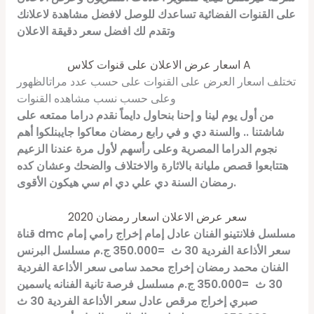
على القنوات الفضائية تساعدك للوصل لافضل مشاهدة لاعلانك
وتقدم لك افضل سعر دقيقة الاعلان
اسعار عرض الاعلان على قنوات كلاس A
تختلف اسعار العرض على القنوات على حسب عدد مراتالظهور
وعلى حسب نسب مشاهده القنوات
من أول يوم لينا و إحنا بنحاول دايماً نقدم دراما ممتعه على
شاشتنا .. والسنة دي و في رابع رمضان معاكوا جايبنلكوا أهم
نجوم الدراما المصرية وعلى رأسهم لأول مرة عندنا الزعيم
هتتابعوا قصص مليانة بالاثارة والاختلاف والضحك وعشان كده
رمضان السنة دي علي دي ام سي هيكون الأقوى.
سعر عرض الاعلان اسعار رمضان 2020
مسلسل فلانتينو الفنان عادل إمام إخراج رامي إمام
dmc
قناة
سعر الأذاعة الفردية 30 ث
=
350.000 ج.م
مسلسل البرنس
الفنان محمد رمضان إخراج محمد سامى
سعر الأذاعة الفردية
30 ث
=
350.000 ج.م
مسلسل فرصة تانية الفنانه ياسمين
صبري إخراج مرقص عادل
سعر الأذاعة الفردية 30 ث