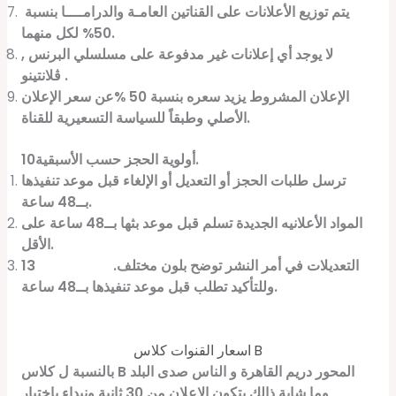
يتم توزيع الأعلانات على القناتين العامـة والدرامــــا بنسبة
.
50% لكل منهما
لا يوجد أي إعلانات غير مدفوعة على مسلسلي البرنس ,
.
ڤلانتينو
الإعلان المشروط يزيد سعره بنسبة 50 %عن سعر الإعلان
.
الأصلي وطبقاً للسياسة التسعيرية للقناة
.
10أولوية الحجز حسب الأسبقية
ترسل طلبات الحجز أو التعديل أو الإلغاء قبل موعد تنفيذها
.
بــ48 ساعة
المواد الأعلانيه الجديدة تسلم قبل موعد بثها بــ48 ساعة على
.
الأقل
التعديلات في أمر النشر توضح بلون مختلف
.
13
.
وللتأكيد تطلب قبل موعد تنفيذها بــ48 ساعة
اسعار القنوات كلاس B
بالنسبة ل كلاس B المحور دريم القاهرة و الناس صدى البلد
وما شابة ذالك يتكون الاعلان من 30 ثانية ونبداء باختيار