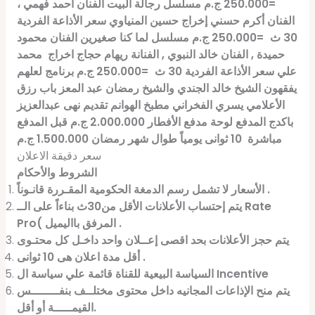
=
250.000 ج.م
مسلسل رجالة البيت
الفنان أحمد فهمي ،
الفنان أكرم حسني
إخراج
حسين المنياوي
سعر الأذاعة الفردية
30 ث
=
250.000 ج.م
مسلسل
لما كنا صغيرين
الفنان
محمود
حميدة
, الفنان خالد النبوي , الفنانة ريهام حجاج
اخراج محمد
علي
سعر الأذاعة الفردية 30 ث
=
250.000 ج.م
برنامج
لعلهم
يفقهون
الشيخ خالد الجندي
والشيخ رمضان عبد المعز
باب رزق
الأعلامي
يسري الفخراني
مطبخ الهوانم
تقديم نهى عبدالعزيز
باكدج المدفع
لوحة مدفع الأفطار
2.000.000 ج.م
قبل المدفع
مباشرة
10
ثوانى يومياً طوال شهر رمضان
1.500.000 ج.م
سعر دقيقة الاعلان
الشروط والأحكام
الأسعار لا تشمل رسم الدمغة الحكومية المقـررة قانـوناً .
Rate
يتم إحتساب الأعلانات الأقل من30ث بناءاً على الــ
.
المرفق بااليميل
Pro(
يتم حجز الأعلانات بحد اقصى إعــلان واحد داخـل كل محتـوى
.
أقل مدة اعلان هى 10 ثوانى
Incentive
السياسة البيعية للقناة قائمة علي سياسة ال
يتم منح الإذاعات المجانيه داخل محتوى مختلــف بنفــــــــس
.
القيمـــــة أو أقل