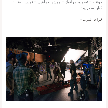
مونتاج – تصميم جرافيك – موشن جرافيك – فويس أوفر –
كتابة سكريبت.
قراءة المزيد »
شركه
دعايه
و
اعلان