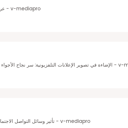
عرض على قنوات التلفزيون - v-mediapro
ء الساحرة والرسالة الفعّالة - v-mediapro
تأثير وسائل التواصل الاجتماعي على التصوير الإعلاني - v-mediapro