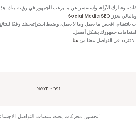
يقات، وشارك الآراء، واستفسر عن ما يرغب الجمهور في رؤيته منك. هذ
بالتالي يعزز
Social Media SEO
ات بانتظام. افحص ما يعمل وما لا يعمل، وضبط استراتيجيتك وفقًا للنتائ
اهتمامات جمهورك بشكل أفضل.
ا تتردد في التواصل معنا من
هنا
Next Post
→
4 thoughts on “Social Media SEO-تحسين محركات بحث منصات التواصل الاجتماعي”