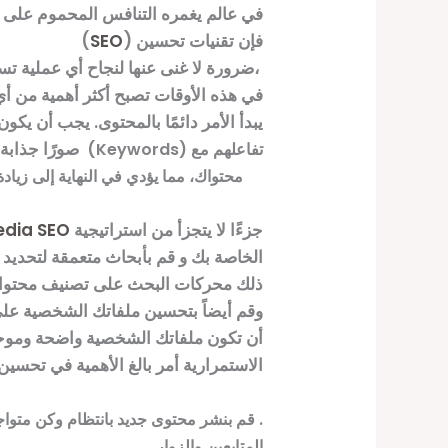
في عالم يغمره التنافس المحموم على 
) فإن تقنيات تحسين
SEO
(
ضرورة لا غنى عنها لنجاح أي عملية تسويقية. بما أن السوشيال ميديا ومحركات البحث مثل جوجل تشكلان جزءًا أساسيًا من حياة الأفراد اليومية،
في هذه الأوقات تصبح أكثر أهمية من 
يبدأ الأمر دائمًا بالمحتوى. يجب أن يكو
صورًا جذابة، وقم بإنتاج مقاطع فيديو تثير الاهتمام. هذا ليس فقط يجذب القراء والمشاهدين، بل يزيد أيضًا من فرص
تفاعلهم مع
(Keywords)
محتواك، مما يؤدي في النهاية إلى زيادة معدلات البحث فيجب أن تكون الكلمات الرئيسية
جزءًا لا يتجزأ من استراتيجية
edia SEO
الخاصة بك و قم بأبحاث متعمقة لتحديد
ذلك محركات البحث على تصنيف محتو
وقم أيضاً بتحسين ملفاتك الشخصية على
أن تكون ملفاتك الشخصية واضحة وموحدة
-الاستمرارية أمر بالغ الأهمية في تحس
. قم بنشر محتوى جديد بانتظام وكن متواجد
المتابعين والزوار