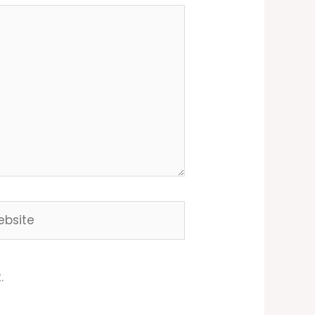
site
.