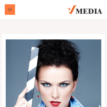
خطي
لى
لمحتوى