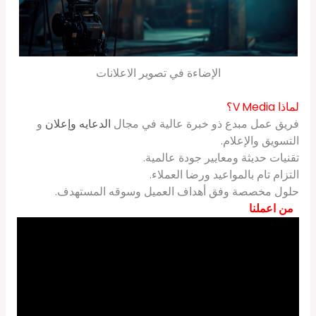
الإضاءة في تصوير الاعلانات
لماذا V Media؟
فريق عمل مبدع ذو خبرة عالية في مجال
الدعايه وإعلان
و
التسويق والإعلام.
تقنيات حديثة ومعايير جودة عالمية.
التزام تام بالمواعيد ورضا العملاء.
حلول مخصصة وفق أهداف العميل وسوقه المستهدف.
من اعملنا