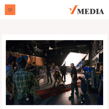
خطي
لى
لمحتوى